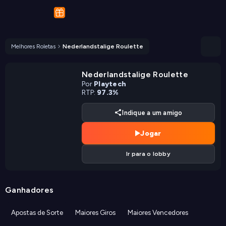
Melhores Roletas
Nederlandstalige Roulette
Nederlandstalige Roulette
Por
Playtech
RTP:
97.3%
Indique a um amigo
Jogar
Ir para o lobby
Ganhadores
Apostas de Sorte
Maiores Giros
Maiores Vencedores