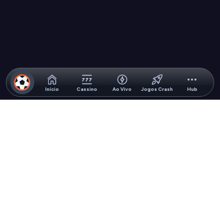
Início
Cassino
Ao Vivo
Jogos Crash
Hub
Licença
Informações
Jurídico