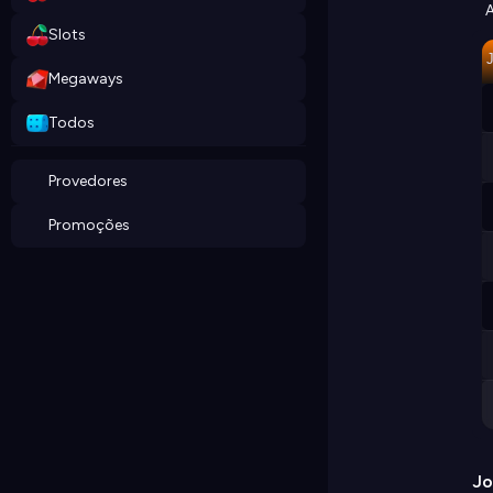
A
Slots
Megaways
Todos
Provedores
Promoções
J