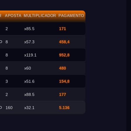
R
APOSTA
MULTIPLICADOR
PAGAMENTO
2
x85.5
171
8
x57.3
458,4
O
8
x119.1
952,8
8
x60
480
3
x51.6
154,8
2
x88.5
177
160
x32.1
5.136
O