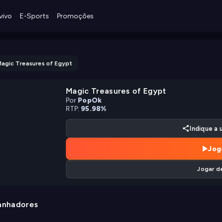
vivo
E-Sports
Promoções
agic Treasures of Egypt
Magic Treasures of Egypt
Por
PopOk
RTP:
95.98%
Indique a
Jog
Jogar 
anhadores