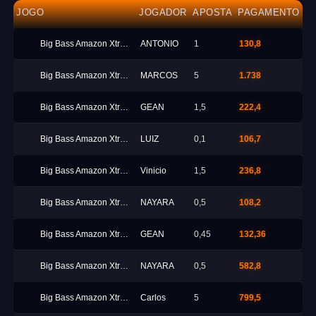
JOGO
JOGADOR
APOSTA
PAGAMENTO
Big Bass Amazon Xtreme
ANTONIO
1
130,8
Big Bass Amazon Xtreme
MARCOS
5
1.738
Big Bass Amazon Xtreme
GEAN
1,5
222,4
Big Bass Amazon Xtreme
LUIZ
0,1
106,7
Big Bass Amazon Xtreme
Vinicio
1,5
236,8
Big Bass Amazon Xtreme
NAYARA
0,5
108,2
Big Bass Amazon Xtreme
GEAN
0,45
132,36
Big Bass Amazon Xtreme
NAYARA
0,5
582,8
Big Bass Amazon Xtreme
Carlos
5
799,5