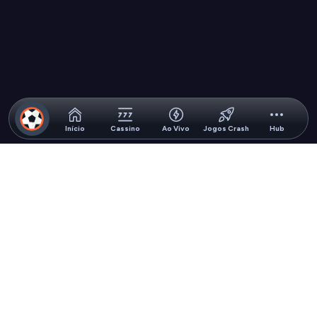
Início
Cassino
Ao Vivo
Jogos Crash
Hub
Licença
Informações
Jurídico