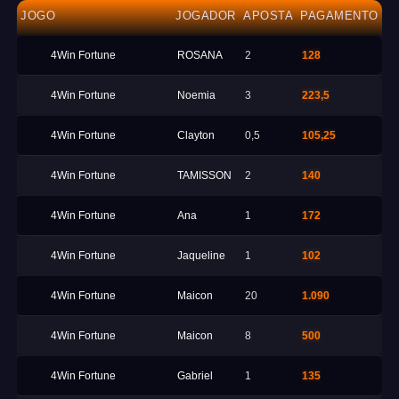
JOGO
JOGADOR
APOSTA
PAGAMENTO
4Win Fortune
ROSANA
2
128
4Win Fortune
Noemia
3
223,5
4Win Fortune
Clayton
0,5
105,25
4Win Fortune
TAMISSON
2
140
4Win Fortune
Ana
1
172
4Win Fortune
Jaqueline
1
102
4Win Fortune
Maicon
20
1.090
4Win Fortune
Maicon
8
500
4Win Fortune
Gabriel
1
135