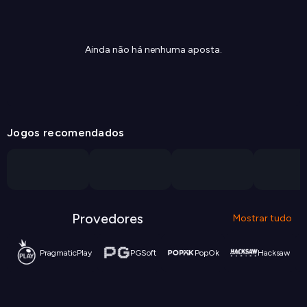
Ainda não há nenhuma aposta.
Jogos recomendados
Provedores
Mostrar tudo
PragmaticPlay
PGSoft
PopOk
Hacksaw