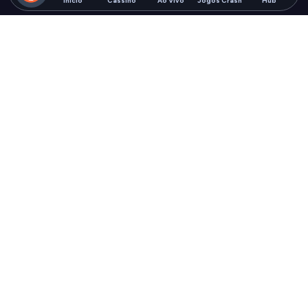
Início
Cassino
Ao Vivo
Jogos Crash
Hub
Licença
Informações
Jurídico
Suporte
Pagamentos
Sociais