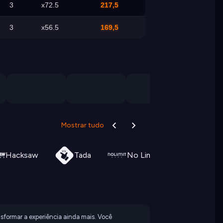
3
x72.5
217,5
3
x56.5
169,5
Mostrar tudo
Hacksaw
Tada
No Limit City
CP
nsformar a experiência ainda mais. Você