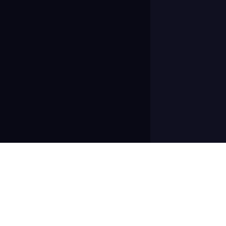
Licença
Informações
4win.bet.br é um site de entretenimento
online que oferece aos seus usuários uma
Promoções
experiência única em apostas esportivas e