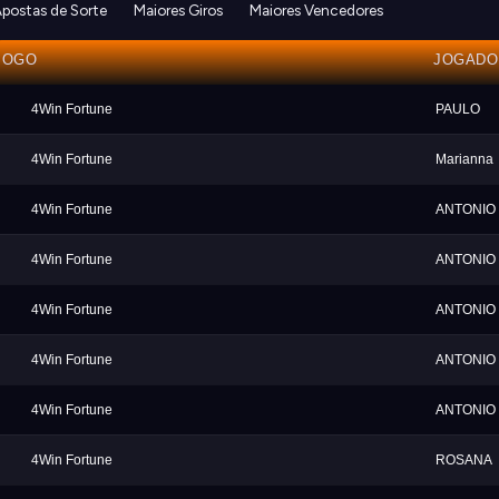
postas de Sorte
Maiores Giros
Maiores Vencedores
JOGO
JOGADO
4Win Fortune
PAULO
4Win Fortune
Marianna
4Win Fortune
ANTONIO
4Win Fortune
ANTONIO
4Win Fortune
ANTONIO
4Win Fortune
ANTONIO
4Win Fortune
ANTONIO
4Win Fortune
ROSANA