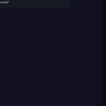
vorita?