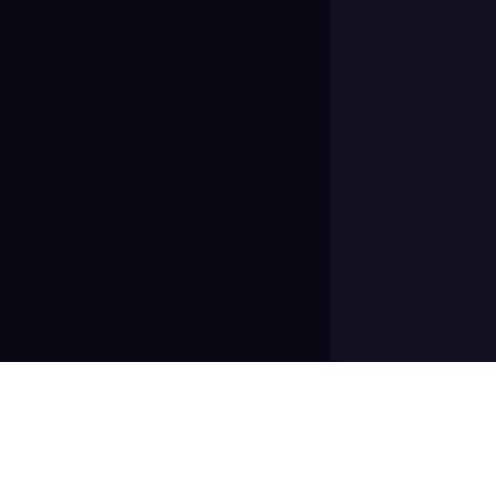
Licença
Informações