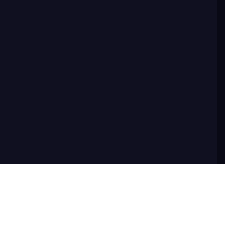
Pagamentos