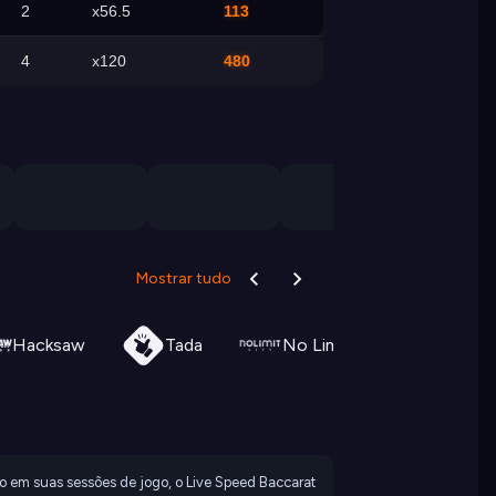
2
x56.5
113
4
x120
480
Mostrar tudo
Hacksaw
Tada
No Limit City
CP
 em suas sessões de jogo, o Live Speed Baccarat