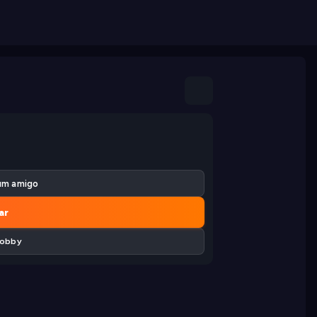
 um amigo
ar
 lobby