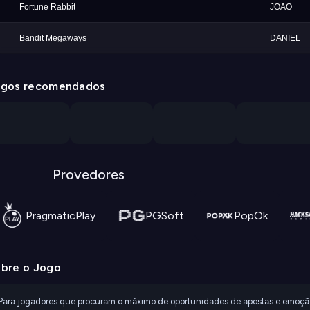
Fortune Rabbit
JOAO
Bandit Megaways
DANIEL
ogos recomendados
Provedores
PragmaticPlay
PGSoft
PopOk
bre o Jogo
Para jogadores que procuram o máximo de oportunidades de apostas e emoção