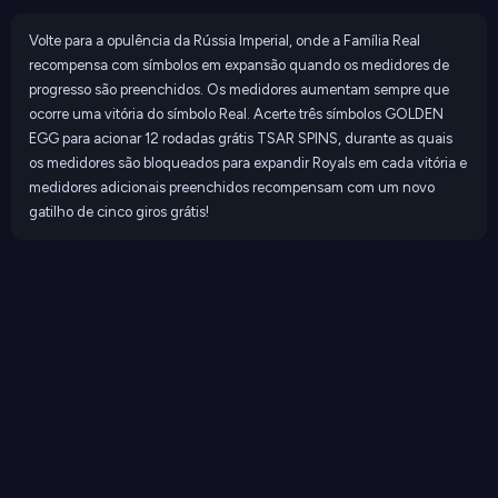
Volte para a opulência da Rússia Imperial, onde a Família Real
recompensa com símbolos em expansão quando os medidores de
progresso são preenchidos. Os medidores aumentam sempre que
ocorre uma vitória do símbolo Real. Acerte três símbolos GOLDEN
EGG para acionar 12 rodadas grátis TSAR SPINS, durante as quais
os medidores são bloqueados para expandir Royals em cada vitória e
medidores adicionais preenchidos recompensam com um novo
gatilho de cinco giros grátis!