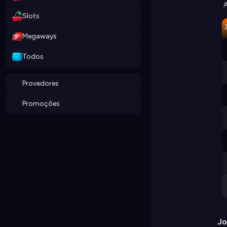
A
Slots
Megaways
Todos
Provedores
Promoções
J