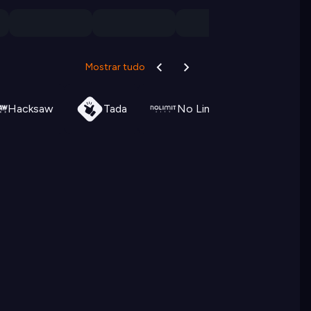
Mostrar tudo
Hacksaw
Tada
No Limit City
CP