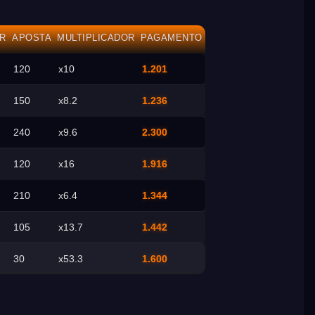
R
APOSTA
MULTIPLICADOR
PAGAMENTO
120
x10
1.201
150
x8.2
1.236
240
x9.6
2.300
120
x16
1.916
210
x6.4
1.344
105
x13.7
1.442
30
x53.3
1.600