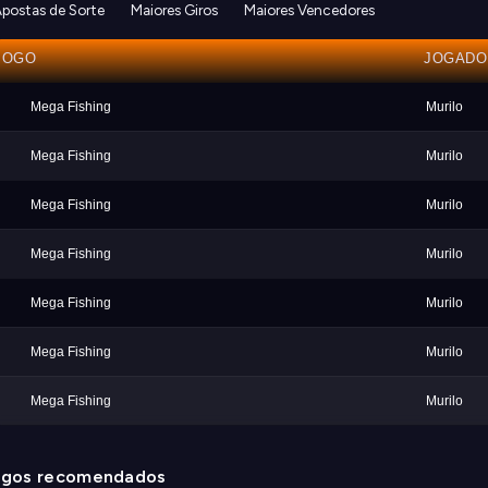
postas de Sorte
Maiores Giros
Maiores Vencedores
JOGO
JOGADO
Mega Fishing
Murilo
Mega Fishing
Murilo
Mega Fishing
Murilo
Mega Fishing
Murilo
Mega Fishing
Murilo
Mega Fishing
Murilo
Mega Fishing
Murilo
ogos recomendados