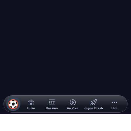
Início
Cassino
Ao Vivo
Jogos Crash
Hub