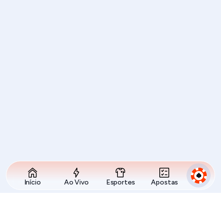
Início
Ao Vivo
Esportes
Apostas