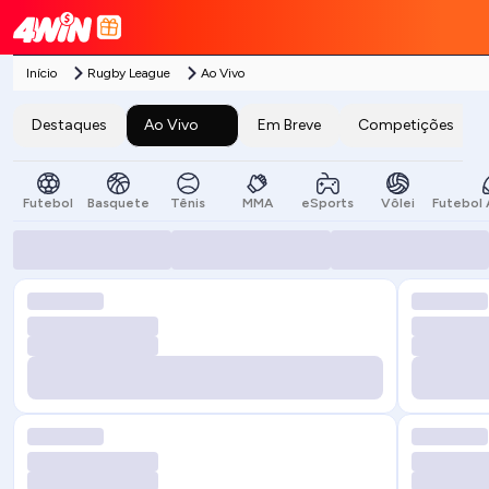
Início
Rugby League
Ao Vivo
Destaques
Ao Vivo
Em Breve
Competições
Futebol
Basquete
Tênis
MMA
eSports
Vôlei
Futebol