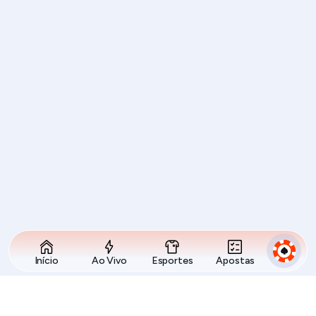
Início
Ao Vivo
Esportes
Apostas