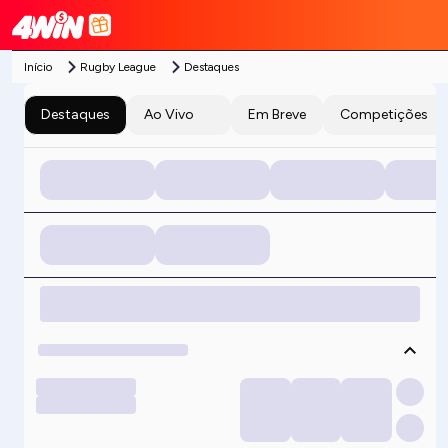
Início
Rugby League
Destaques
Destaques
Ao Vivo
Em Breve
Competições