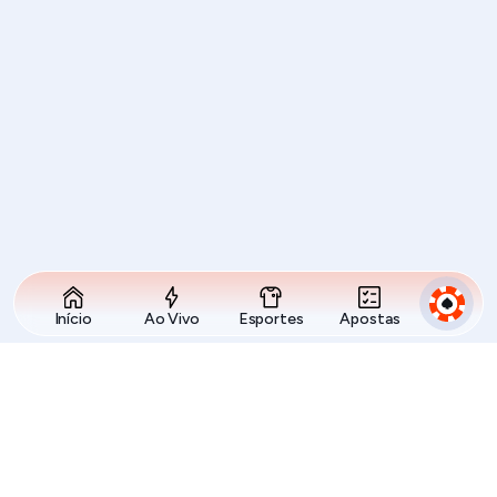
Início
Ao Vivo
Esportes
Apostas
Licença