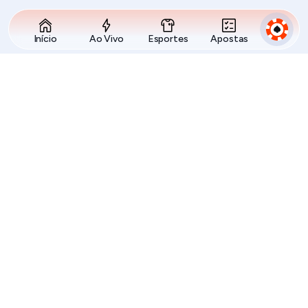
Início
Ao Vivo
Esportes
Apostas
Licença
Informações
Jurídico
Suporte
Pagamentos