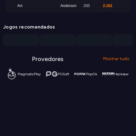
Avi
Anderson
200
2.162
Jogos recomendados
Provedores
Mostrar tudo
PragmaticPlay
PGSoft
PopOk
Hacksaw