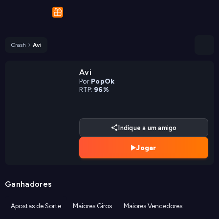
Crash
Avi
Avi
Por
PopOk
RTP:
96%
Indique a um amigo
Jogar
Ganhadores
Apostas de Sorte
Maiores Giros
Maiores Vencedores