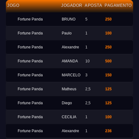
JOGO
JOGADOR
APOSTA
PAGAMENTO
Fortune Panda
BRUNO
5
250
Fortune Panda
Paulo
1
100
Fortune Panda
Alexandre
1
250
Fortune Panda
AMANDA
10
500
Fortune Panda
MARCELO
3
150
Fortune Panda
Matheus
2,5
125
Fortune Panda
Diego
2,5
125
Fortune Panda
CECILIA
1
100
Fortune Panda
Alexandre
1
236