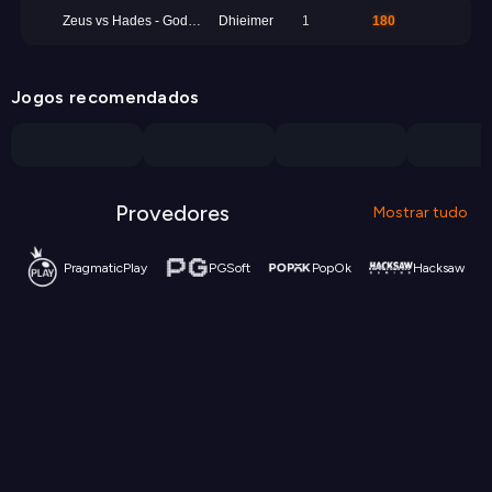
Zeus vs Hades - Gods of War
Dhieimer
1
180
Jogos recomendados
Provedores
Mostrar tudo
PragmaticPlay
PGSoft
PopOk
Hacksaw