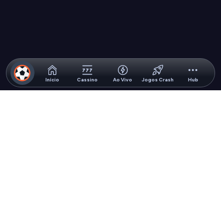
Início
Cassino
Ao Vivo
Jogos Crash
Hub
Licença
Informações
Jurídico
Suporte