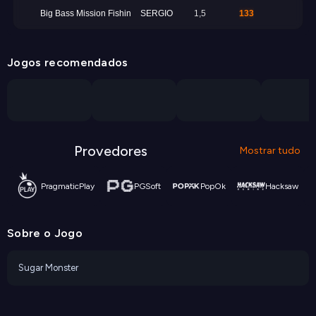
Big Bass Mission Fishin
SERGIO
1,5
133
Jogos recomendados
Provedores
Mostrar tudo
PragmaticPlay
PGSoft
PopOk
Hacksaw
Sobre o Jogo
Sugar Monster