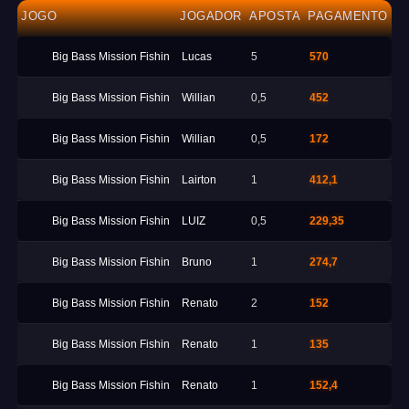
JOGO
JOGADOR
APOSTA
PAGAMENTO
Big Bass Mission Fishin
Lucas
5
570
Big Bass Mission Fishin
Willian
0,5
452
Big Bass Mission Fishin
Willian
0,5
172
Big Bass Mission Fishin
Lairton
1
412,1
Big Bass Mission Fishin
LUIZ
0,5
229,35
Big Bass Mission Fishin
Bruno
1
274,7
Big Bass Mission Fishin
Renato
2
152
Big Bass Mission Fishin
Renato
1
135
Big Bass Mission Fishin
Renato
1
152,4