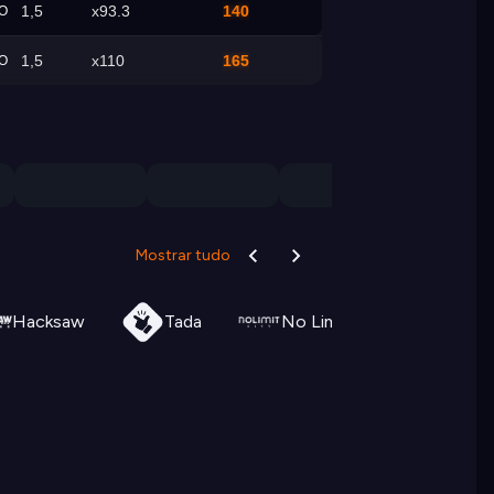
1,5
x93.3
140
O
1,5
x110
165
O
Mostrar tudo
Hacksaw
Tada
No Limit City
CP