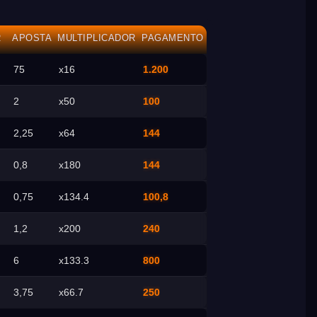
R
APOSTA
MULTIPLICADOR
PAGAMENTO
75
x16
1.200
2
x50
100
2,25
x64
144
0,8
x180
144
0,75
x134.4
100,8
1,2
x200
240
6
x133.3
800
3,75
x66.7
250