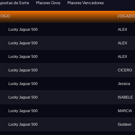
postas de Sorte
Maiores Giros
Maiores Vencedores
JOGO
JOGADO
Lucky Jaguar 500
ALEX
Lucky Jaguar 500
ALEX
Lucky Jaguar 500
ALEX
Lucky Jaguar 500
CICERO
Lucky Jaguar 500
Jessica
Lucky Jaguar 500
ISABELE
Lucky Jaguar 500
MARCIA
Lucky Jaguar 500
Gustavo