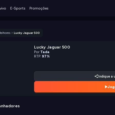
vivo
E-Sports
Promoções
elhores
Lucky Jaguar 500
Lucky Jaguar 500
Por
Tada
RTP:
97%
Indique a
Jog
anhadores