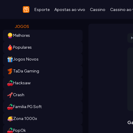
Esporte
Apostas ao vivo
Cassino
Cassino ao 
JOGOS
Melhores
M
Populares
Jogos Novos
TaDa Gaming
Hacksaw
Crash
Familia PG Soft
Zona 1000x
G
PopOk