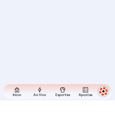
Início
Ao Vivo
Esportes
Apostas