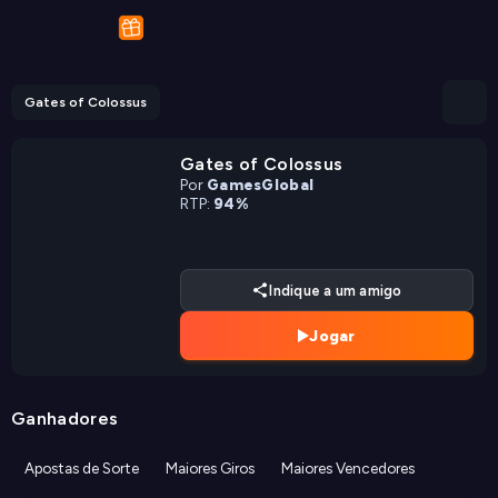
Gates of Colossus
Gates of Colossus
Por
GamesGlobal
RTP:
94%
Indique a um amigo
Jogar
Ganhadores
Apostas de Sorte
Maiores Giros
Maiores Vencedores