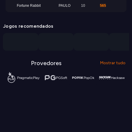
Fortune Rabbit
PAULO
10
565
Jogos recomendados
Provedores
Mostrar tudo
PragmaticPlay
PGSoft
PopOk
Hacksaw