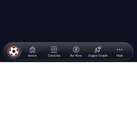
Início
Cassino
Ao Vivo
Jogos Crash
Hub
Licença
Informações
Jurídico