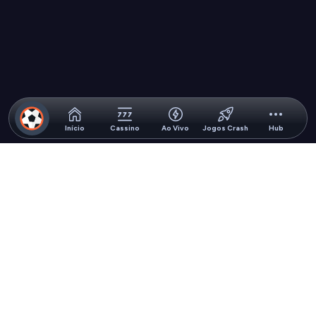
Início
Cassino
Ao Vivo
Jogos Crash
Hub
Licença
Informações
Jurídico