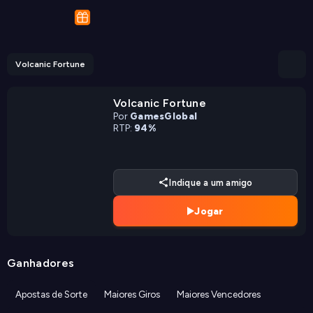
Volcanic Fortune
Volcanic Fortune
Por
GamesGlobal
RTP:
94%
Indique a um amigo
Jogar
Ganhadores
Apostas de Sorte
Maiores Giros
Maiores Vencedores